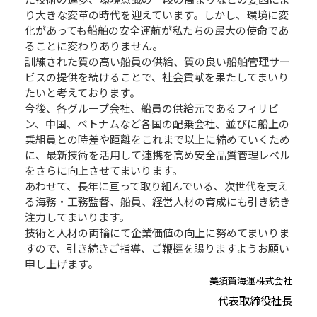
り大きな変革の時代を迎えています。しかし、環境に変
化があっても船舶の安全運航が私たちの最大の使命であ
ることに変わりありません。
訓練された質の高い船員の供給、質の良い船舶管理サー
ビスの提供を続けることで、社会貢献を果たしてまいり
たいと考えております。
今後、各グループ会社、船員の供給元であるフィリピ
ン、中国、ベトナムなど各国の配乗会社、並びに船上の
乗組員との時差や距離をこれまで以上に縮めていくため
に、最新技術を活用して連携を高め安全品質管理レベル
をさらに向上させてまいります。
あわせて、長年に亘って取り組んでいる、次世代を支え
る海務・工務監督、船員、経営人材の育成にも引き続き
注力してまいります。
技術と人材の両輪にて企業価値の向上に努めてまいりま
すので、引き続きご指導、ご鞭撻を賜りますようお願い
申し上げます。
美須賀海運株式会社
代表取締役社長