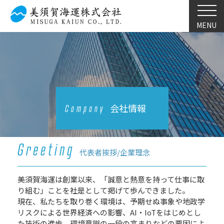
MENU
会社情報
Company
Greeting
代表者挨拶/企業理念
美須賀海運は創業以来、「誠意と熱意を持って仕事に取
り組む」ことを社是として掲げて歩んできました。
現在、私たちを取り巻く環境は、予期せぬ事象や地政学
リスクによる世界経済への影響、AI・IoTをはじめとし
た技術の進歩、環境意識の一段の高まりなどの要因によ