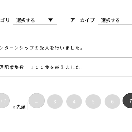
ゴリ
アーカイブ
ンターンシップの受入を行いました。
理配乗隻数 １００隻を越えました。
 / 7
...
7
3
4
5
6
« 先頭